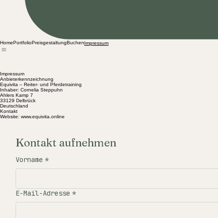
Home
Portfolio
Preisgestaltung
Buchen
Impressum
Impressum
Anbieterkennzeichnung
Equivita – Reiter- und Pferdetraining
Inhaber: Cornelia Steppuhn
Ahlers Kamp 7
33129 Delbrück
Deutschland
Kontakt
Website: www.equivita.online
Kontakt aufnehmen
Vorname
*
E-Mail-Adresse
*